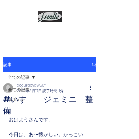
j-smile
記事
全ての記事
accuracyaw50f
全ての記事
2023年3月17日
読了時間: 1分
#いすゞ ジェミニ 整
サボテン
備
おはようさんです。
今日は、あ〜懐かしい。かっこい