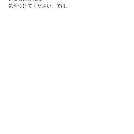
気をつけてください。では。