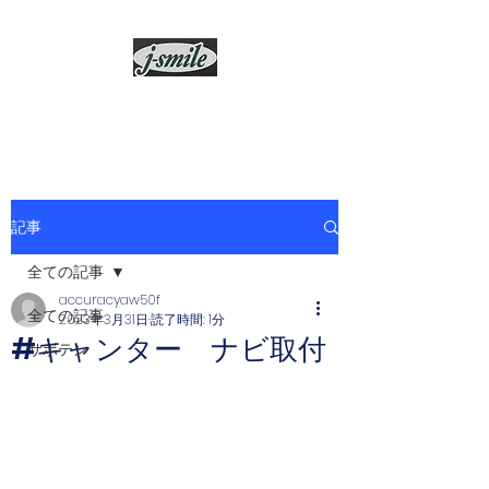
j-smile
記事
全ての記事
accuracyaw50f
全ての記事
2023年3月31日
読了時間: 1分
#キャンター ナビ取付
サボテン