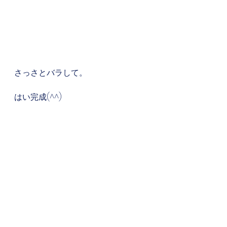
さっさとバラして。
はい完成(^^)