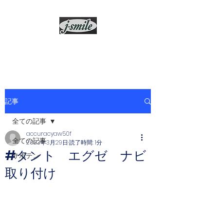
j-smile
記事
全ての記事
accuracyaw50f
全ての記事
2023年3月29日
読了時間: 1分
#タント エグゼ ナビ
サボテン
取り付け