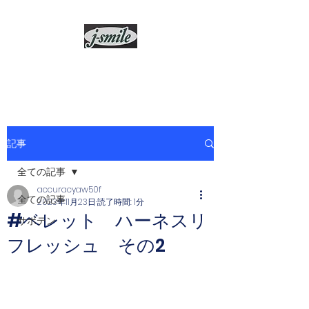
j-smile
記事
全ての記事
accuracyaw50f
全ての記事
2023年11月23日
読了時間: 1分
#ベレット ハーネスリ
サボテン
フレッシュ その2