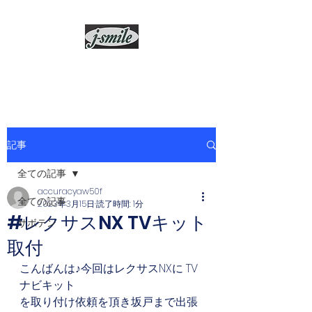
j-smile
記事
全ての記事
accuracyaw50f
全ての記事
2023年3月15日
読了時間: 1分
#レクサスNX TVキット
サボテン
取付
こんばんは♪今回はレクサスNXに TV
ナビキット
を取り付け依頼を頂き坂戸まで出張