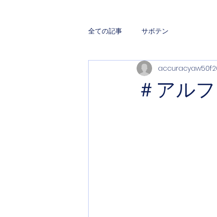
全ての記事
サボテン
accuracyaw50f
＃アルファ