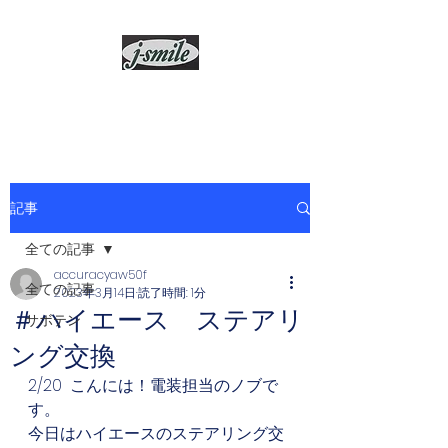
j-smile
記事
全ての記事
accuracyaw50f
全ての記事
2023年3月14日
読了時間: 1分
＃ハイエース ステアリ
サボテン
ング交換
2/20  こんには！電装担当のノブで
す。
今日はハイエースのステアリング交