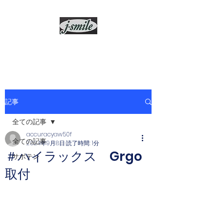
j-smile
記事
全ての記事
accuracyaw50f
全ての記事
2024年9月8日
読了時間: 1分
＃ハイラックス Grgo
サボテン
取付