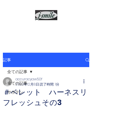
j-smile
記事
全ての記事
accuracyaw50f
全ての記事
2023年12月8日
読了時間: 1分
＃ベレット ハーネスリ
サボテン
フレッシュその3