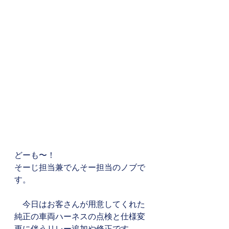
どーも〜！
そーじ担当兼でんそー担当のノブで
す。
　今日はお客さんが用意してくれた
純正の車両ハーネスの点検と仕様変
更に伴うリレー追加や修正です。