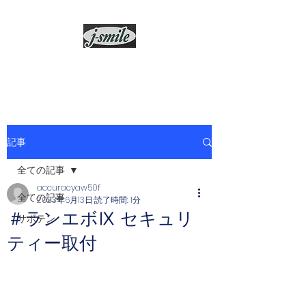
j-smile
記事
全ての記事
accuracyaw50f
全ての記事
2023年6月13日
読了時間: 1分
＃ランエボⅨ セキュリ
サボテン
ティー取付