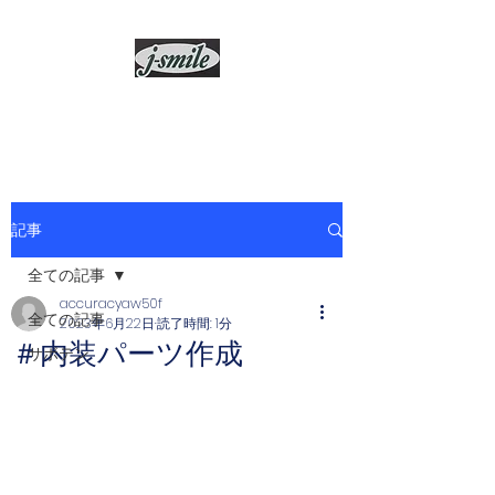
j-smile
記事
全ての記事
accuracyaw50f
全ての記事
2023年6月22日
読了時間: 1分
＃内装パーツ作成
サボテン