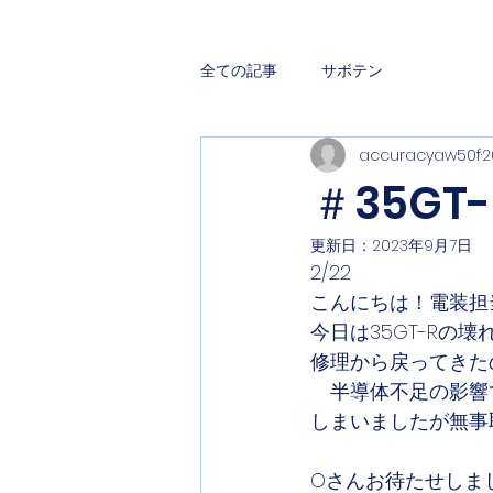
全ての記事
サボテン
accuracyaw50f
2
＃35G
更新日：
2023年9月7日
2/22
こんにちは！電装担
今日は35GT-Rの
修理から戻ってきた
　半導体不足の影響
しまいましたが無事
Oさんお待たせしま