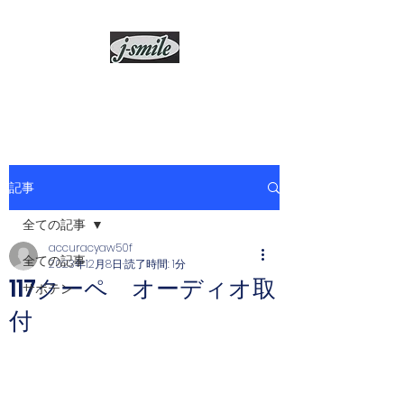
j-smile
記事
全ての記事
accuracyaw50f
全ての記事
2023年12月8日
読了時間: 1分
117クーペ オーディオ取
サボテン
付