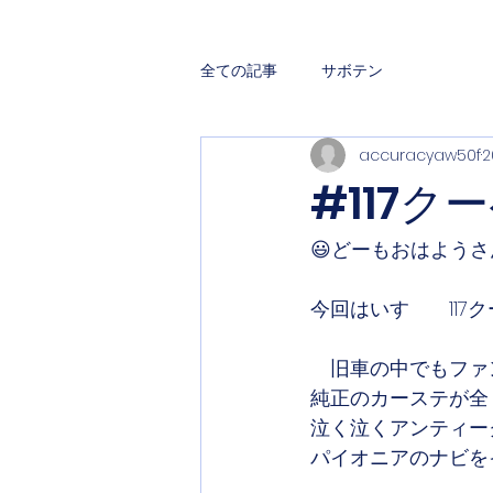
全ての記事
サボテン
accuracyaw50f
2
#117
😃どーもおはよう
今回はいすゞ　117
　旧車の中でもファ
純正のカーステが全
泣く泣くアンティー
パイオニアのナビを