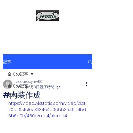
j-smile
記事
全ての記事
accuracyaw50f
全ての記事
2023年6月3日
読了時間: 1分
#内装作成
サボテン
https://video.wixstatic.com/video/dd1
20a_6cfc10c333464b9dbb3546d4bd
6b6a0b/480p/mp4/file.mp4