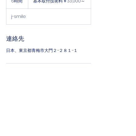
6時間
6
基本取付技術料￥33,000～
取
時
付
間
技
j-smile
術
料
￥33,000
～
連絡先
日本、東京都青梅市大門２−２８１−１
j-
smile
jsmile1969@gmail.com