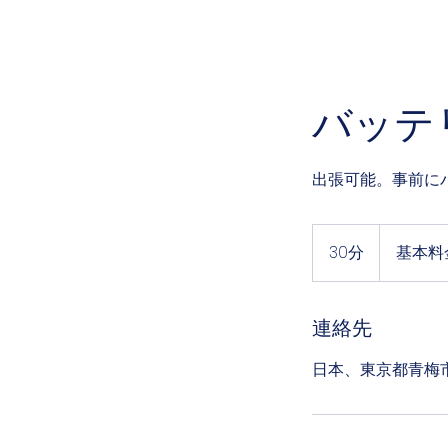
バッテ
出張可能。事前に
基
本
30分
3
基本料金
料
0
金
￥3,300
分
～
連絡先
日本、東京都青梅市